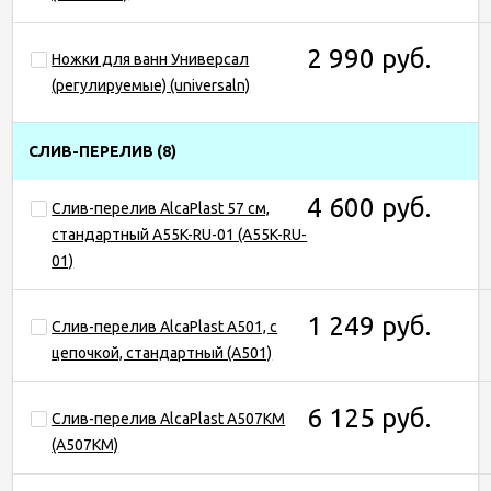
2 990 руб.
Ножки для ванн Универсал
(регулируемые) (universaln)
СЛИВ-ПЕРЕЛИВ
(8)
4 600 руб.
Слив-перелив AlcaPlast 57 см,
стандартный A55K-RU-01 (A55K-RU-
01)
1 249 руб.
Слив-перелив AlcaPlast A501, с
цепочкой, стандартный (A501)
6 125 руб.
Слив-перелив AlcaPlast A507KM
(A507KM)